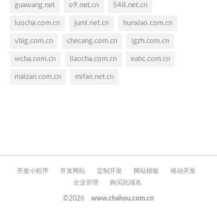
guawang.net
o9.net.cn
548.net.cn
luocha.com.cn
jumi.net.cn
hunxiao.com.cn
vbig.com.cn
checang.com.cn
igzh.com.cn
wcha.com.cn
liaocha.com.cn
eabc.com.cn
maizan.com.cn
mifan.net.cn
开发小程序
开发网站
定制开发
网站模板
移动开发
企业管理
购买此域名
©2026
www.chahou.com.cn