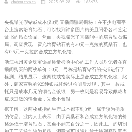
chahou.com.cn
2025-09-28
163678
央视曝光假钻戒成本仅3元 直播间骗局揭秘！在不少电商平
台上搜索培育钻石，可以找到许多图片精美且附带各种鉴定
证书的钻石饰品。然而，央视曝光了直播间中的培育钻石骗
局。调查发现，冒充培育钻石的有20元一克拉的莫桑石，也
有0.5元一克拉的合成立方氧化锆。
浙江杭州黄金珠宝饰品质量检验中心的工作人员对记者在直
播间购买的两枚单价150元、号称是培育钻石的戒指进行了
检测。结果显示，这两枚戒指实际上是合成立方氧化唑。此
外，商家宣称的925纯银戒托经过检测后发现，其中一枚戒
托只是成本几元的铜合金镀银，另一枚则是容易导致佩戴者
皮肤过敏的镍合金，完全不含银。
据了解，这两枚戒指的生产成本都不到3元，属于较为劣质
的仿品。业内人士表示，由于莫桑石和合成立方氧化锆的价
格远低于培育钻石，甚至不到其百分之一，因此工厂的切割
加工工艺通常较为粗糙。消费者可以通过放大镜观察珠宝表