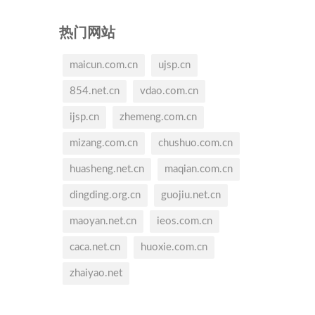
热门网站
maicun.com.cn
ujsp.cn
854.net.cn
vdao.com.cn
ijsp.cn
zhemeng.com.cn
mizang.com.cn
chushuo.com.cn
huasheng.net.cn
maqian.com.cn
dingding.org.cn
guojiu.net.cn
maoyan.net.cn
ieos.com.cn
caca.net.cn
huoxie.com.cn
zhaiyao.net